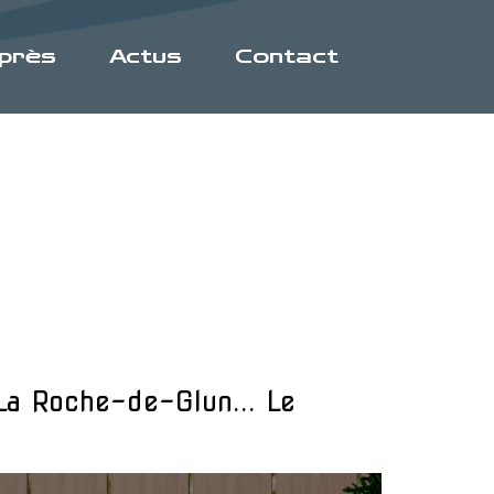
Après
Actus
Contact
La Roche-de-Glun... Le