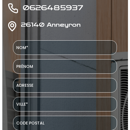
0626485937
26140 Anneyron